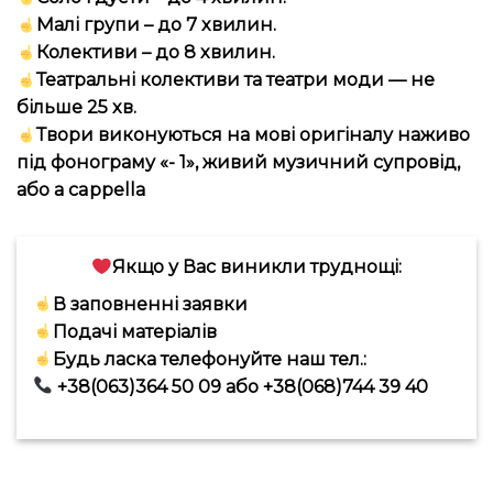
Малі групи – до 7 хвилин.
Колективи – до 8 хвилин.
Театральні колективи та театри моди — не
більше 25 хв.
Твори виконуються на мові оригіналу наживо
під фонограму «- 1», живий музичний супровід,
або а cappella
Якщо у Вас виникли труднощі:
В заповненні заявки
Подачі матеріалів
Будь ласка телефонуйте наш тел.:
+38(063)364 50 09 або +38(068)744 39 40