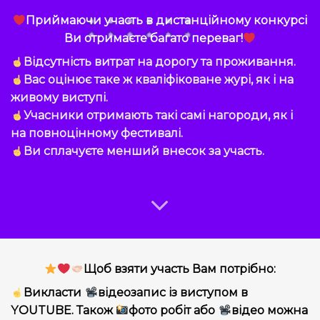
Приймаючи участь в дистанційному конкурсі
Ви отримаєте багато переваг!
Відсутність витрат на дорогу та проживання.
Вас оцінює таке ж кваліфіковане журі, як і на
живому виступі.
Учасники отримають такі самі нагороди, як і
на повноцінному фестивалі.
Ви сплачуєте менший внесок за участь.
Щоб взяти участь Вам потрібно:
Викласти
відеозапис із виступом в
YOUTUBE. Також
фото робіт або
відео можна