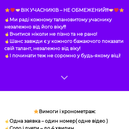
ВІК УЧАСНИКІВ – НЕ ОБМЕЖЕНИЙ!!!
Ми раді кожному талановитому учаснику
незалежно від його віку!!!
Вчитися ніколи не пізно та не рано!
Шанс завжди є у кожного бажаючого показати
свій талант, незалежно від віку!
І починати теж не соромно у будь-якому віці!
Вимоги і хронометраж:
Одна заявка – один номер( одне відео )
Соло і дуети – до 4 хвилин.