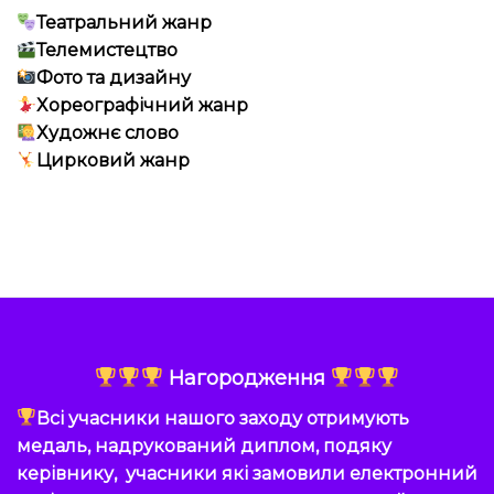
Театральний жанр
Телемистецтво
Фото та дизайну
Хореографічний жанр
Художнє слово
Цирковий жанр
Нагородження
Всі учасники нашого заходу отримують
медаль, надрукований диплом, подяку
керівнику, учасники які замовили електронний