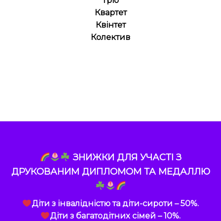
Тріо
Квартет
Квінтет
Колектив
ЗНИЖКИ ДЛЯ УЧАСТІ З
ДРУКОВАНИМ ДИПЛОМОМ ТА МЕДАЛЛЮ
Діти з інвалідністю та діти-сироти – 50%.
Діти з багатодітних сімей – 10%.