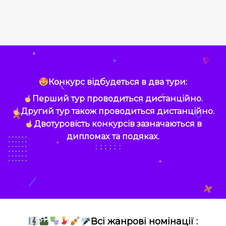
Конкурс відбудеться в два тури:
Перший тур проводиться дистанційно.
Другий тур також проводиться дистанційно.
Двотуровість конкурсів зазначаються в
дипломах та подяках.
Всі жанрові номінації :