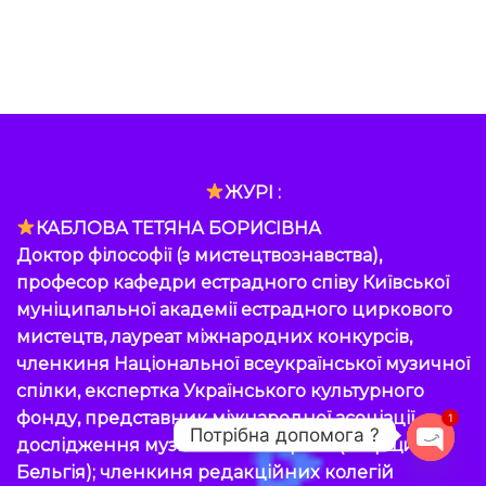
ЖУРІ :
КАБЛОВА ТЕТЯНА БОРИСІВНА
Доктор філософії (з мистецтвознавства),
професор кафедри естрадного співу Київської
муніципальної академії естрадного циркового
мистецтв, лауреат міжнародних конкурсів,
членкиня Національної всеукраїнської музичної
спілки, експертка Українського культурного
фонду, представник міжнародної асоціації
1
Потрібна допомога ?
дослідження музики «Сімметріон»(Угорщина-
Бельгія); членкиня редакційних колегій
OPEN