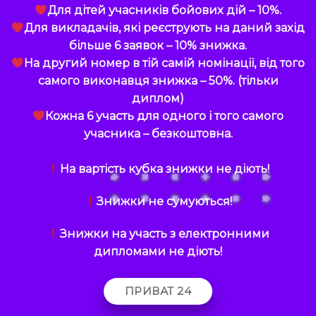
Для дітей учасників бойових дій – 10%.
Для викладачів, які реєструють на даний захід
більше 6 заявок – 10% знижка.
На другий номер в тій самій номінації, від того
самого виконавця знижка – 50%. (тільки
диплом)
Кожна 6 участь для одного і того самого
учасника – безкоштовна.
На вартість кубка знижки не діють!
Знижки не сумуються!
Знижки на участь з електронними
дипломами не діють!
ПРИВАТ 24