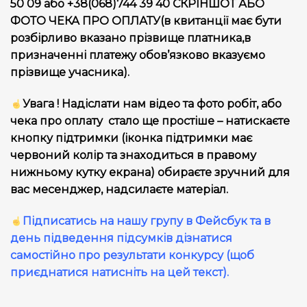
50 09 або +38(068)744 39 40 СКРІНШОТ АБО
ФОТО ЧЕКА ПРО ОПЛАТУ(в квитанції має бути
розбірливо вказано прізвище платника,в
призначенні платежу обов’язково вказуємо
прізвище учасника).
Увага ! Надіслати нам відео та фото робіт, або
чека про оплату стало ще простіше – натискаєте
кнопку підтримки (іконка підтримки має
червоний колір та знаходиться в правому
нижньому кутку екрана) обираєте зручний для
вас месенджер, надсилаєте матеріал.
Підписатись на нашу групу в Фейсбук та в
день підведення підсумків дізнатися
самостійно про результати конкурсу (щоб
приєднатися натисніть на цей текст).