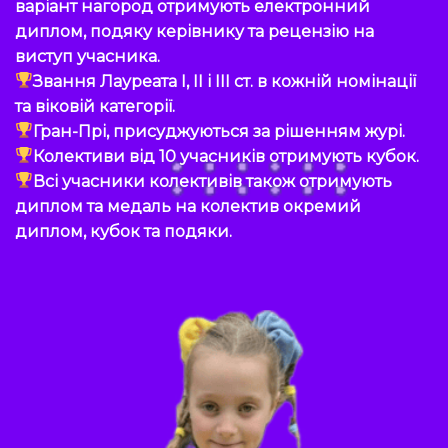
варіант нагород отримують електронний
диплом, подяку керівнику та рецензію на
виступ учасника.
Звання Лауреата I, II і III ст. в кожній номінації
та віковій категорії.
Гран-Прі, присуджуються за рішенням журі.
Колективи від 10 учасників отримують кубок.
Всі учасники колективів також отримують
диплом та медаль на колектив окремий
диплом, кубок та подяки.