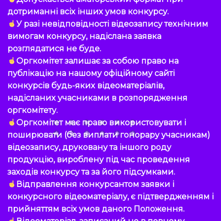
дотриманні всіх інших умов конкурсу.
У разі невідповідності відеозапису технічним
вимогам конкурсу, надіслана заявка
розглядатися не буде.
Оргкомітет залишає за собою право на
публікацію на нашому офіційному сайті
конкурсів будь-яких відеоматеріалів,
надісланих учасниками в розпорядження
оргкомітету.
Оргкомітет має право використовувати і
поширювати (без виплати гонорару учасникам)
відеозапису, друковану та іншого роду
продукцію, вироблену під час проведення
заходів конкурсу та за його підсумками.
Відправлення конкурсантом заявки і
конкурсного відеоматеріалу, є підтвердженням і
прийняттям всіх умов даного Положення.
Відеоматеріал, записаний не в повному