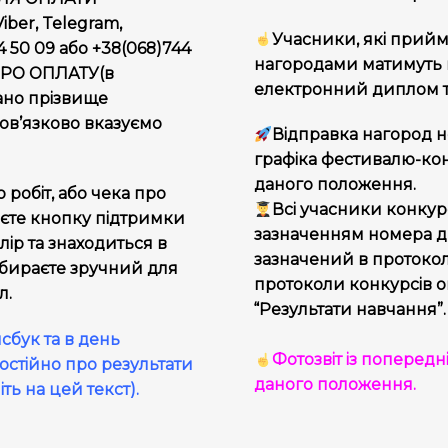
er, Telegram,
Учасники, які прий
50 09 або +38(068)744
нагородами матимуть 
ПРО ОПЛАТУ(в
електронний диплом т
зано прізвище
ов’язково вказуємо
Відправка нагород н
графіка фестивалю-кон
даного положення.
о робіт, або чека про
Всі учасники конку
аєте кнопку підтримки
зазначенням номера д
ір та знаходиться в
зазначений в протокол
бираєте зручний для
протоколи конкурсів о
л.
“Результати навчання”.
сбук та в день
Фотозвіт із попередні
остійно про результати
даного положення.
ь на цей текст).