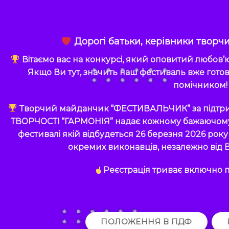
Дорогі батьки, керівники творчи
Вітаємо вас на конкурсі, який оповитий любов’
Якщо Ви тут, значить наш фестиваль вже гото
помічником!
Творчий майданчик
“ФЕСТИВАЛЬЧИК”
за підт
ТВОРЧОСТІ “ГАРМОНІЯ”
надає кожному бажаючому 
фестивалі якій відбудеться 26 березня 2026 року 
окремих виконавців, незалежно від В
Реєстрація триває включно по
ПОЛОЖЕННЯ В ПДФ