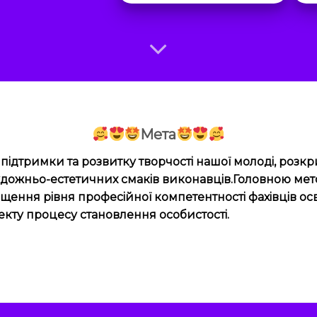
Мета
ідтримки та розвитку творчості нашої молоді, розкри
удожньо-естетичних смаків виконавців.Головною мето
вищення рівня професійної компетентності фахівців осв
кту процесу становлення особистості.