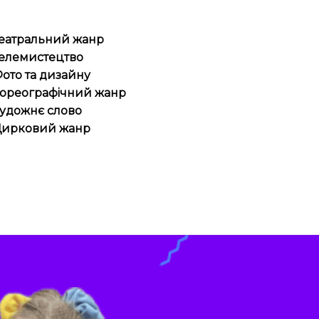
еатральний жанр
елемистецтво
ото та дизайну
ореографічний жанр
удожнє слово
ирковий жанр