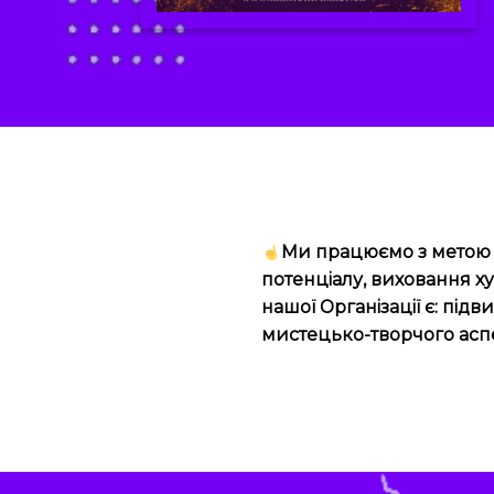
Ми працюємо з метою п
потенціалу, виховання х
нашої Організації є: під
мистецько-творчого аспе