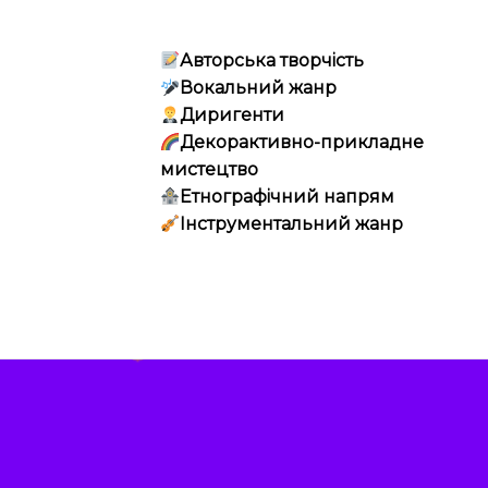
Авторська творчість
Вокальний жанр
Диригенти
Декорактивно-прикладне
мистецтво
Етнографічний напрям
Інструментальний жанр