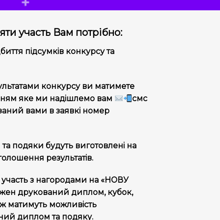
яти участь Вам потрібно:
биття підсумків конкурсу та
ультатами конкурсу ви матимете
нням яке ми надішлемо вам
смс
заний вами в заявкі номер
та подяки будуть виготовлені на
оголошення результатів.
ь участь з нагородами на «НОВУ
ен друкований диплом, кубок,
ож матимуть можливість
ний диплом та подяку.