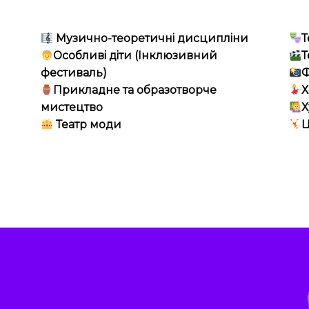
Музично-теоретичні дисципліни
Т
Особливі діти (Інклюзивний
Т
фестиваль)
Ф
Прикладне та образотворче
Х
мистецтво
Х
Театр моди
Ц