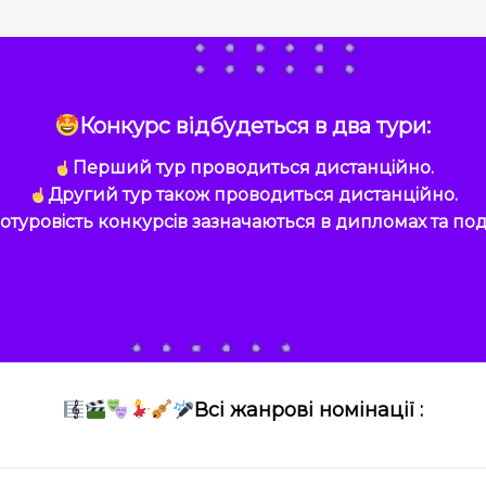
Конкурс відбудеться в два тури:
Перший тур проводиться дистанційно.
Другий тур також проводиться дистанційно.
отуровість конкурсів зазначаються в дипломах та под
Всі жанрові номінації :