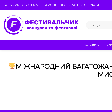
Skip
ВСЕУКРАЇНСЬКІ ТА МІЖНАРОДНІ ФЕСТИВАЛІ-КОНКУРСИ
to
content
ГОЛОВНА
АФ
МІЖНАРОДНИЙ БАГАТОЖА
МИСТ