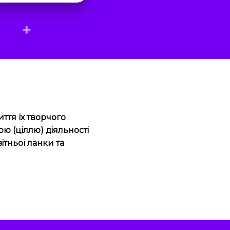
ття їх творчого
ю (ціллю) діяльності
ітньої ланки та