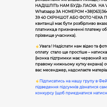
НАДІШЛІТЬ НАМ БУДЬ ЛАСКА НА Vib
Whatsapp ЗА НОМЕРОМ +38(063)364 
39 40 СКРІНШОТ АБО ФОТО ЧЕКА 
квитанції має бути розбірливо вка
платника,в призначенні платежу об
прізвище учасника).
Увага ! Надіслати нам відео та фот
оплату стало ще простіше – натиск
(іконка підтримки має червоний кол
правому нижньому кутку екрана) о
вас месенджер, надсилаєте матеріа
Підписатись на нашу групу в Фей
підведення підсумків дізнатися сам
конкурсу (щоб приєднатися натисніт