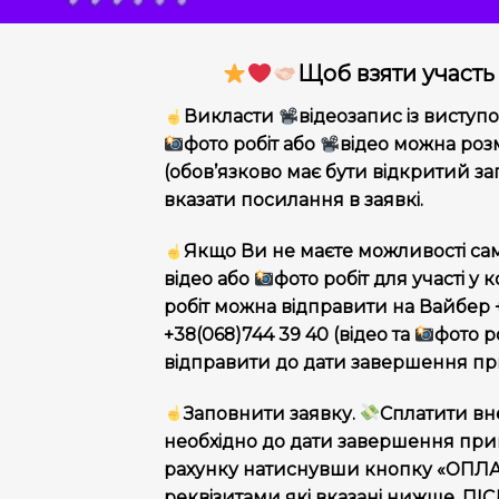
Щоб взяти участь
Викласти
відеозапис із висту
фото робіт або
відео можна розм
(обов’язково має бути відкритий за
вказати посилання в заявкі.
Якщо Ви не маєте можливості са
відео або
фото робіт для участі у к
робіт можна відправити на Вайбер +
+38(068)744 39 40 (відео та
фото р
відправити до дати завершення пр
Заповнити заявку.
Сплатити вн
необхідно до дати завершення при
рахунку натиснувши кнопку «ОПЛА
реквізитами які вказані нижще, П