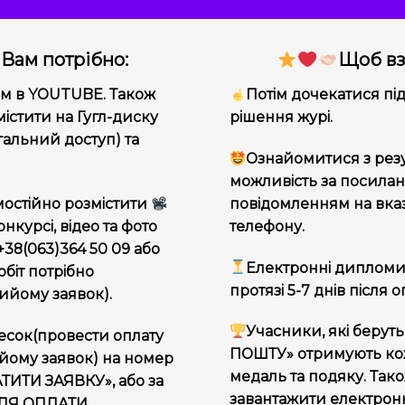
 Вам потрібно:
Щоб вз
пом в YOUTUBE. Також
Потім дочекатися під
істити на Гугл-диску
рішення журі.
гальний доступ) та
Ознайомитися з рез
можливість за посила
мостійно розмістити
повідомленням на вка
онкурсі, відео та фото
телефону.
38(063)364 50 09 або
Електронні дипломи 
обіт потрібно
протязі 5-7 днів після 
ийому заявок).
Учасники, які берут
есок(провести оплату
ПОШТУ» отримують кож
йому заявок) на номер
медаль та подяку. Так
ТИТИ ЗАЯВКУ», або за
завантажити електрон
ІСЛЯ ОПЛАТИ