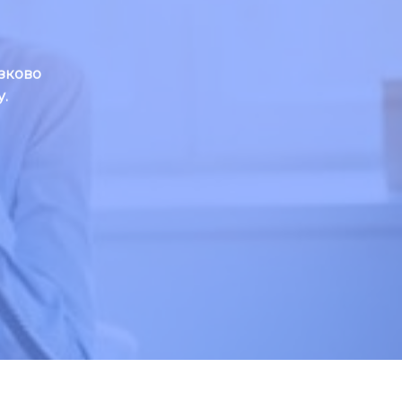
зково
.