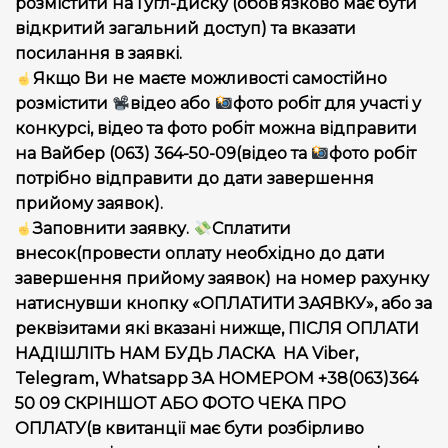
розмістити на Гугл-диску (обов’язково має бути
відкритий загальний доступ) та вказати
посилання в заявкі.
Якщо Ви не маєте можливості самостійно
розмістити
відео або
фото робіт для участі у
конкурсі, відео та фото робіт можна відправити
на Вайбер (063) 364-50-09(відео та
фото робіт
потрібно відправити до дати завершення
прийому заявок).
Заповнити заявку.
Сплатити
внесок(провести оплату необхідно до дати
завершення прийому заявок) на номер рахунку
натиснувши кнопку «ОПЛАТИТИ ЗАЯВКУ», або за
реквізитами які вказані нижще, ПІСЛЯ ОПЛАТИ
НАДІШЛІТЬ НАМ БУДЬ ЛАСКА НА Viber,
Telegram, Whatsapp ЗА НОМЕРОМ +38(063)364
50 09 СКРІНШОТ АБО ФОТО ЧЕКА ПРО
ОПЛАТУ(в квитанції має бути розбірливо