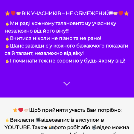
ВІК УЧАСНИКІВ – НЕ ОБМЕЖЕНИЙ!!!
Ми раді кожному талановитому учаснику
незалежно від його віку!!!
Вчитися ніколи не пізно та не рано!
Шанс завжди є у кожного бажаючого показати
свій талант, незалежно від віку!
І починати теж не соромно у будь-якому віці!
Щоб прийняти участь Вам потрібно:
Викласти
відеозапис із виступом в
YOUTUBE. Також
фото робіт або
відео можна