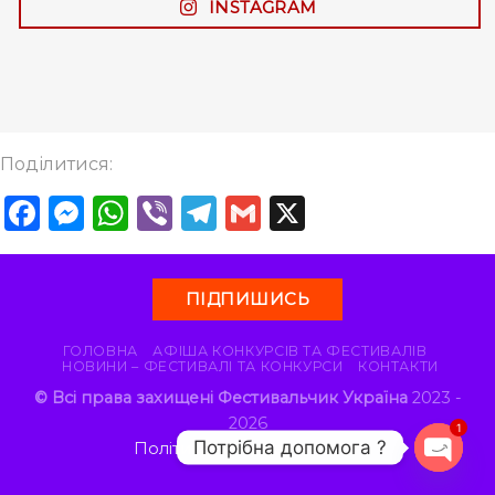
INSTAGRAM
Поділитися:
Facebook
Messenger
WhatsApp
Viber
Telegram
Gmail
X
ПІДПИШИСЬ
ГОЛОВНА
АФІША КОНКУРСІВ ТА ФЕСТИВАЛІВ
НОВИНИ – ФЕСТИВАЛІ ТА КОНКУРСИ
КОНТАКТИ
© Всі права захищені Фестивальчик Україна
2023 -
2026
1
Потрібна допомога ?
Політика конфіденційності
OPEN