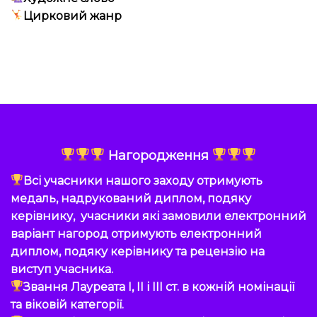
Цирковий жанр
Нагородження
Всі учасники нашого заходу отримують
медаль, надрукований диплом, подяку
керівнику, учасники які замовили електронний
варіант нагород отримують електронний
диплом, подяку керівнику та рецензію на
виступ учасника.
Звання Лауреата I, II і III ст. в кожній номінації
та віковій категорії.