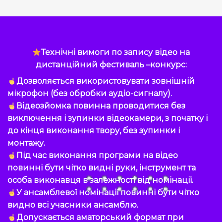
Технічні вимоги по запису відео на
дистанційний фестиваль –конкурс:
Дозволяється використовувати зовнішній
мікрофон (без обробки аудіо-сигналу).
Відеозйомка повинна проводитися без
виключення і зупинки відеокамери, з початку і
до кінця виконання твору, без зупинки і
монтажу.
Під час виконання програми на відео
повинні бути чітко видні руки, інструмент та
особа виконавця в залежності від номінації.
У ансамблевої номінації повинні бути чітко
видно всі учасники ансамблю.
Допускається аматорський формат при