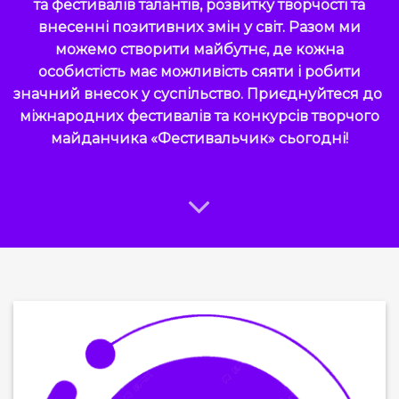
та фестивалів талантів, розвитку творчості та
внесенні позитивних змін у світ. Разом ми
можемо створити майбутнє, де кожна
особистість має можливість сяяти і робити
значний внесок у суспільство. Приєднуйтеся до
міжнародних фестивалів та конкурсів творчого
майданчика «Фестивальчик» сьогодні!