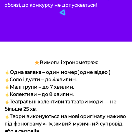
обсязі, до конкурсу не допускається!
Вимоги і хронометраж:
Одна заявка – один номер( одне відео )
Соло і дуети – до 4 хвилин.
Малі групи – до 7 хвилин.
Колективи – до 8 хвилин.
Театральні колективи та театри моди — не
більше 25 хв.
Твори виконуються на мові оригіналу наживо
під фонограму «- 1», живий музичний супровід,
або а cappella