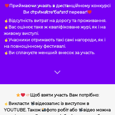
Приймаючи участь в дистанційному конкурсі
Ви отримаєте багато переваг!
Відсутність витрат на дорогу та проживання.
Вас оцінює таке ж кваліфіковане журі, як і на
живому виступі.
Учасники отримають такі самі нагороди, як і
на повноцінному фестивалі.
Ви сплачуєте менший внесок за участь.
Щоб взяти участь Вам потрібно:
Викласти
відеозапис із виступом в
YOUTUBE. Також
фото робіт або
відео можна