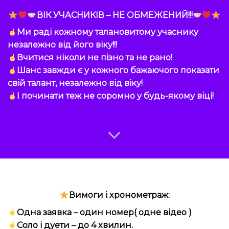
ВІК УЧАСНИКІВ – НЕ ОБМЕЖЕНИЙ!!!
Ми раді кожному талановитому учаснику
незалежно від його віку!!!
Вчитися ніколи не пізно та не рано!
Шанс завжди є у кожного бажаючого показати
свій талант, незалежно від віку!
І починати теж не соромно у будь-якому віці!
Вимоги і хронометраж:
Одна заявка – один номер( одне відео )
Соло і дуети – до 4 хвилин.