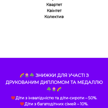
Квартет
Квінтет
Колектив
ЗНИЖКИ ДЛЯ УЧАСТІ З
ДРУКОВАНИМ ДИПЛОМОМ ТА МЕДАЛЛЮ
Діти з інвалідністю та діти-сироти – 50%.
Діти з багатодітних сімей – 10%.