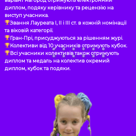
диплом, подяку керівнику та рецензію на
виступ учасника.
Звання Лауреата I, II і III ст. в кожній номінації
та віковій категорії.
Гран-Прі, присуджуються за рішенням журі.
Колективи від 10 учасників отримують кубок.
Всі учасники колективів також отримують
диплом та медаль на колектив окремий
диплом, кубок та подяки.