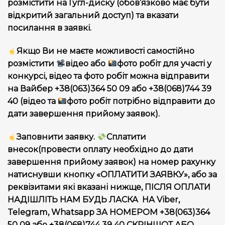
розмістити на Гугл-диску (обов’язково має бути
відкритий загальний доступ) та вказати
посилання в заявкі.
Якщо Ви не маєте можливості самостійно
розмістити
відео або
фото робіт для участі у
конкурсі, відео та фото робіт можна відправити
на Вайбер +38(063)364 50 09 або +38(068)744 39
40 (відео та
фото робіт потрібно відправити до
дати завершення прийому заявок).
Заповнити заявку.
Сплатити
внесок(провести оплату необхідно до дати
завершення прийому заявок) на номер рахунку
натиснувши кнопку «ОПЛАТИТИ ЗАЯВКУ», або за
реквізитами які вказані нижще, ПІСЛЯ ОПЛАТИ
НАДІШЛІТЬ НАМ БУДЬ ЛАСКА НА Viber,
Telegram, Whatsapp ЗА НОМЕРОМ +38(063)364
50 09 або +38(068)744 39 40 СКРІНШОТ АБО