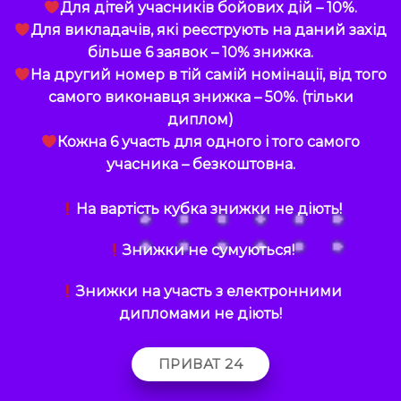
Для дітей учасників бойових дій – 10%.
Для викладачів, які реєструють на даний захід
більше 6 заявок – 10% знижка.
На другий номер в тій самій номінації, від того
самого виконавця знижка – 50%. (тільки
диплом)
Кожна 6 участь для одного і того самого
учасника – безкоштовна.
На вартість кубка знижки не діють!
Знижки не сумуються!
Знижки на участь з електронними
дипломами не діють!
ПРИВАТ 24