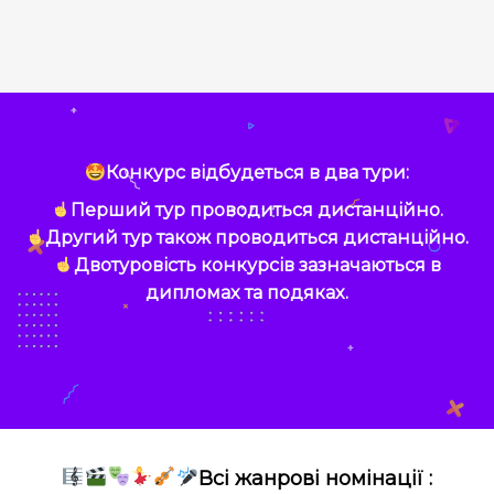
Конкурс відбудеться в два тури:
Перший тур проводиться дистанційно.
Другий тур також проводиться дистанційно.
Двотуровість конкурсів зазначаються в
дипломах та подяках.
Всі жанрові номінації :