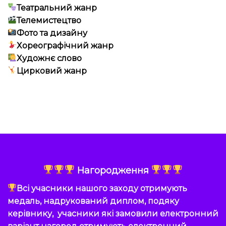
Театральний жанр
Телемистецтво
Фото та дизайну
Хореографічний жанр
Художнє слово
Цирковий жанр
Нагородження
Всі учасники нашого заходу отримують
медаль, надрукований диплом, подяку
керівнику, учасники які замовили електронний
варіант нагород отримують електронний