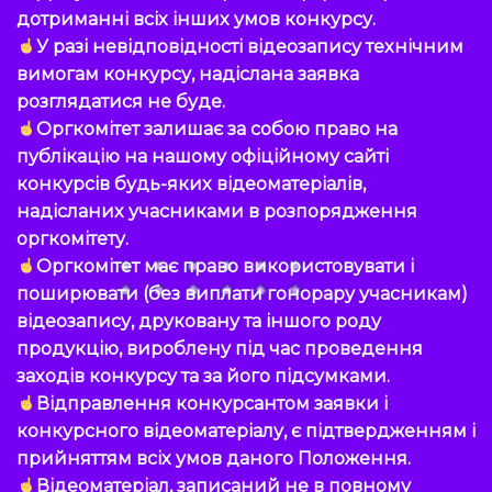
дотриманні всіх інших умов конкурсу.
У разі невідповідності відеозапису технічним
вимогам конкурсу, надіслана заявка
розглядатися не буде.
Оргкомітет залишає за собою право на
публікацію на нашому офіційному сайті
конкурсів будь-яких відеоматеріалів,
надісланих учасниками в розпорядження
оргкомітету.
Оргкомітет має право використовувати і
поширювати (без виплати гонорару учасникам)
відеозапису, друковану та іншого роду
продукцію, вироблену під час проведення
заходів конкурсу та за його підсумками.
Відправлення конкурсантом заявки і
конкурсного відеоматеріалу, є підтвердженням і
прийняттям всіх умов даного Положення.
Відеоматеріал, записаний не в повному