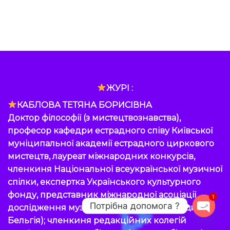
ЖУРІ :
КАБЛОВА ТЕТЯНА БОРИСІВНА
Доктор філософії (з мистецтвознавства),
професор кафедри естрадного співу Київської
муніципальної академії естрадного циркового
мистецтв, лауреат міжнародних конкурсів,
членкиня Національної всеукраїнської музичної
спілки, експертка Українського культурного
фонду, представник міжнародної асоціації
1
Потрібна допомога ?
дослідження музики «Сімметріон»(Угорщина-
Бельгія); членкиня редакційних колегій
OPEN