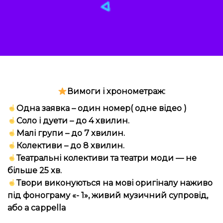
Вимоги і хронометраж:
Одна заявка – один номер( одне відео )
Соло і дуети – до 4 хвилин.
Малі групи – до 7 хвилин.
Колективи – до 8 хвилин.
Театральні колективи та театри моди — не
більше 25 хв.
Твори виконуються на мові оригіналу наживо
під фонограму «- 1», живий музичний супровід,
або а cappella