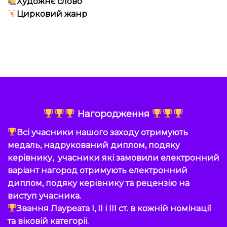
Художнє слово
Цирковий жанр
Нагородження
Всі учасники нашого заходу отримують
медаль, надрукований диплом, подяку
керівнику, учасники які замовили електронний
варіант нагород отримують електронний
диплом, подяку керівнику та рецензію на
виступ учасника.
Звання Лауреата I, II і III ст. в кожній номінації
та віковій категорії.