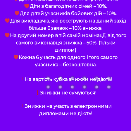
Діти з багатодітних сімей – 10%.
Для дітей учасників бойових дій – 10%.
Для викладачів, які реєструють на даний захід
більше 6 заявок – 10% знижка.
На другий номер в тій самій номінації, від того
самого виконавця знижка – 50%. (тільки
диплом)
Кожна 6 участь для одного і того самого
учасника – безкоштовна.
На вартість кубка знижки не діють!
Знижки не сумуються!
Знижки на участь з електронними
дипломами не діють!