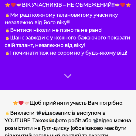
ВІК УЧАСНИКІВ – НЕ ОБМЕЖЕНИЙ!!!
Ми раді кожному талановитому учаснику
незалежно від його віку!!!
Вчитися ніколи не пізно та не рано!
Шанс завжди є у кожного бажаючого показати
свій талант, незалежно від віку!
І починати теж не соромно у будь-якому віці!
Щоб прийняти участь Вам потрібно:
Викласти
відеозапис із виступом в
YOUTUBE. Також
фото робіт або
відео можна
розмістити на Гугл-диску (обов’язково має бути
відкритий загальний доступ) та вказати