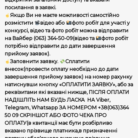
посилання в заявкі.
Якщо Ви не маєте можливості самостійно
розмістити
відео або
фото робіт для участі у
конкурсі, відео та фото робіт можна відправити
на Вайбер (063) 364-50-09(відео та
фото робіт
потрібно відправити до дати завершення
прийому заявок).
Заповнити заявку.
Сплатити
внесок(провести оплату необхідно до дати
завершення прийому заявок) на номер рахунку
натиснувши кнопку «ОПЛАТИТИ ЗАЯВКУ», або за
реквізитами які вказані нижще, ПІСЛЯ ОПЛАТИ
НАДІШЛІТЬ НАМ БУДЬ ЛАСКА НА Viber,
Telegram, Whatsapp ЗА НОМЕРОМ +38(063)364
50 09 СКРІНШОТ АБО ФОТО ЧЕКА ПРО
ОПЛАТУ(в квитанції має бути розбірливо
вказано прізвище платника,в призначенні